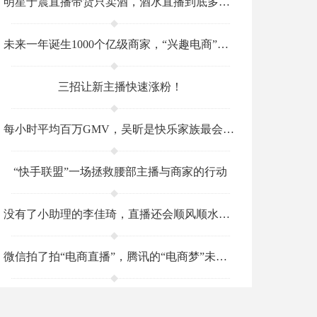
明星于震直播带货只卖酒，酒水直播到底多挣钱？
未来一年诞生1000个亿级商家，“兴趣电商”将引领抖音新市场？
三招让新主播快速涨粉！
每小时平均百万GMV，吴昕是快乐家族最会播的那个吗？
“快手联盟”一场拯救腰部主播与商家的行动
没有了小助理的李佳琦，直播还会顺风顺水吗？
微信拍了拍“电商直播”，腾讯的“电商梦”未完待续